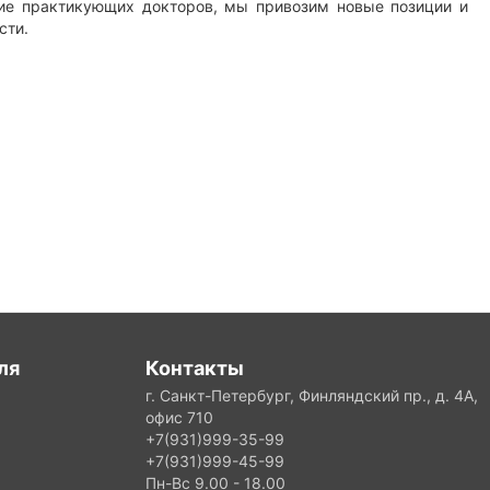
ние практикующих докторов, мы привозим новые позиции и
ости.
ля
Контакты
г. Санкт-Петербург, Финляндский пр., д. 4А,
офис 710
+7(931)999-35-99
+7(931)999-45-99
Пн-Вс 9.00 - 18.00