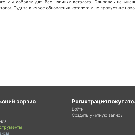
оге мы собрали для Вас новинки каталога. Опираясь на мне
алог. Будьте в курсе обновления каталога и не пропустите нов
ьский сервис
Регистрация покупате
Войти
Создать учетную запись
ния
нструменты
ейсы