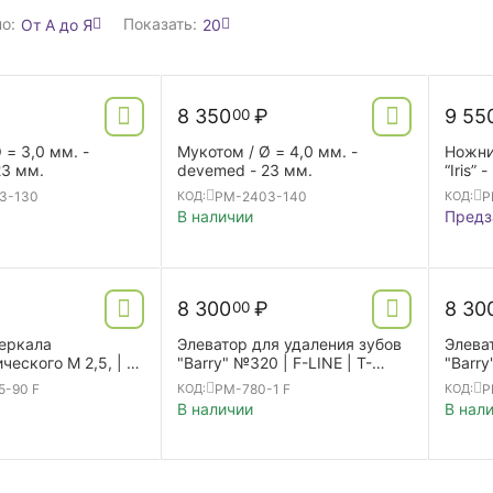
о:
Показать:
От А до Я
20
8 350
₽
9 55
00
 = 3,0 мм. -
Мукотом / Ø = 4,0 мм. -
Ножни
23 мм.
devemed - 23 мм.
3-130
PM-2403-140
P
КОД:
КОД:
В наличии
Предз
₽
8 300
₽
8 30
00
зеркала
Элеватор для удаления зубов
Элева
ческого М 2,5, | F-
"Barry" №320 | F-LINE | T-
"Barry
double ended
Handle
Handl
5-90 F
PM-780-1 F
P
КОД:
КОД:
В наличии
В нал