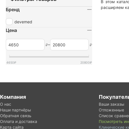
В этом катал
расширяем кат
Бренд
devemed
Цена
–
₽
₽
4650
₽
20800
₽
Компания
Покупател
О нас
Ваши заказы
Наши партнёры
Отложенные
Обратная связь
Список сравне
Оплата и доставка
Посмотреть и
Карта сайта
Клинические к