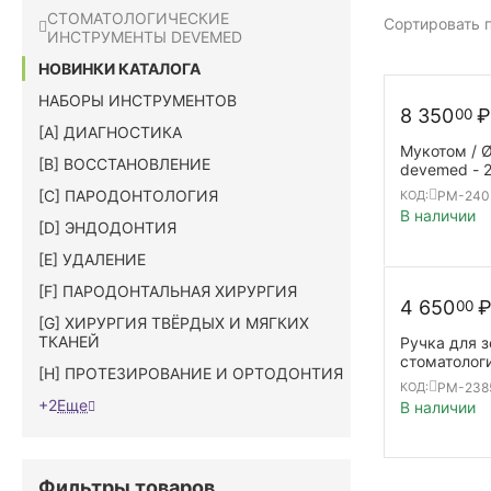
СТОМАТОЛОГИЧЕСКИЕ
Сортировать п
ИНСТРУМЕНТЫ DEVEMED
НОВИНКИ КАТАЛОГА
НАБОРЫ ИНСТРУМЕНТОВ
8 350
₽
00
[A] ДИАГНОСТИКА
Мукотом / Ø
[B] ВОССТАНОВЛЕНИЕ
devemed - 
[C] ПАРОДОНТОЛОГИЯ
PM-240
КОД:
В наличии
[D] ЭНДОДОНТИЯ
[E] УДАЛЕНИЕ
[F] ПАРОДОНТАЛЬНАЯ ХИРУРГИЯ
4 650
00
[G] ХИРУРГИЯ ТВЁРДЫХ И МЯГКИХ
ТКАНЕЙ
Ручка для 
стоматологи
[H] ПРОТЕЗИРОВАНИЕ И ОРТОДОНТИЯ
LINE | SL | 
PM-238
КОД:
+2
Еще
В наличии
Фильтры товаров