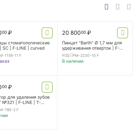
0
₽
20 800
₽
00
00
цы стоматологические
Пинцет "Barth" Ø 1,7 мм для
“Iris” - | SC | F-LINE | curved
удерживания отверток | F-
LINE | RS |
M-1156-11 F
PM-2230-10 F
КОД:
аказ
В наличии
0
₽
00
тор для удаления зубов
" №321 | F-LINE | T-
e
M-780-2 F
ичии