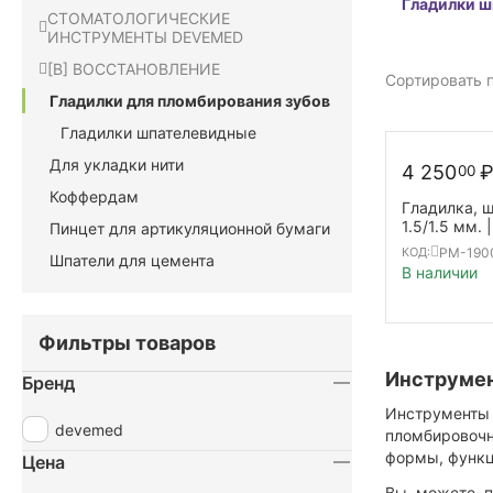
Гладилки 
СТОМАТОЛОГИЧЕСКИЕ
ИНСТРУМЕНТЫ DEVEMED
[B] ВОССТАНОВЛЕНИЕ
Сортировать п
Гладилки для пломбирования зубов
Гладилки шпателевидные
Для укладки нити
4 250
00
Коффердам
Гладилка, 
1.5/1.5 мм. |
Пинцет для артикуляционной бумаги
double end
PM-1900
КОД:
Шпатели для цемента
В наличии
Фильтры товаров
Инструмен
Бренд
Инструменты
devemed
пломбировочн
формы, функц
Цена
Вы можете п