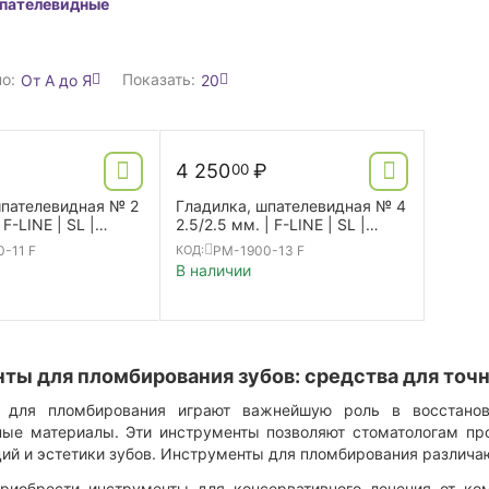
шпателевидные
о:
Показать:
От А до Я
20
₽
4 250
₽
00
шпателевидная № 2
Гладилка, шпателевидная № 4
 F-LINE | SL |
2.5/2.5 мм. | F-LINE | SL |
ed
double ended
-11 F
PM-1900-13 F
КОД:
В наличии
ты для пломбирования зубов: средства для точ
 для пломбирования играют важнейшую роль в восстанов
ые материалы. Эти инструменты позволяют стоматологам про
ий и эстетики зубов. Инструменты для пломбирования различаю
риобрести инструменты для консервативного лечения от ко