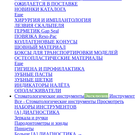
ОЖИДАЕТСЯ В ПОСТАВКЕ
НОВИНКИ КАТАЛОГА
Еще
ХИРУРГИЯ И ИМПЛАНТОЛОГИЯ
ЛЕЗВИЯ СКАЛЬПЕЛЯ
ГЕРМЕТИК Gap Seal
ПОВЯЗКА Reso-Pac
КОЛЛАГЕНОВЫЕ КОНУСЫ
ШОВНЫЙ МАТЕРИАЛ
БОКСЫ ДЛЯ ТРАНСПОРТИРОВКИ МОДЕЛЕЙ
ОСТЕОПЛАСТИЧЕСКИЕ МАТЕРИАЛЫ
Еще
ГИГИЕНА И ПРОФИЛАКТИКА
ЗУБНЫЕ ПАСТЫ
ЗУБНЫЕ ЩЕТКИ
ИНДИКАТОРЫ НАЛЁТА
ОПОЛАСКИВАТЕЛИ
Стоматологические инструменты
Эксклюзив
Инструменты
Все - Стоматологические инструменты
Просмотреть
НАБОРЫ ИНСТРУМЕНТОВ
[A] ДИАГНОСТИКА
Зеркала и ручки
Пародонтометры и зонды
Пинцеты
Больше [A] ДИАГНОСТИКА
→