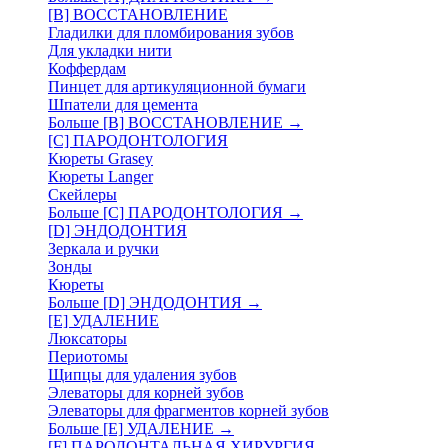
[B] ВОССТАНОВЛЕНИЕ
Гладилки для пломбирования зубов
Для укладки нити
Коффердам
Пинцет для артикуляционной бумаги
Шпатели для цемента
Больше [B] ВОССТАНОВЛЕНИЕ
→
[C] ПАРОДОНТОЛОГИЯ
Кюреты Grasey
Кюреты Langer
Скейлеры
Больше [C] ПАРОДОНТОЛОГИЯ
→
[D] ЭНДОДОНТИЯ
Зеркала и ручки
Зонды
Кюреты
Больше [D] ЭНДОДОНТИЯ
→
[E] УДАЛЕНИЕ
Люксаторы
Периотомы
Щипцы для удаления зубов
Элеваторы для корней зубов
Элеваторы для фрагментов корней зубов
Больше [E] УДАЛЕНИЕ
→
[F] ПАРОДОНТАЛЬНАЯ ХИРУРГИЯ