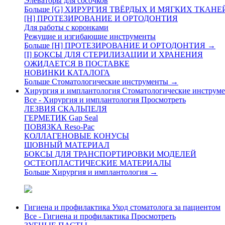
Элеваторы для сосочков
Больше [G] ХИРУРГИЯ ТВЁРДЫХ И МЯГКИХ ТКАН
[H] ПРОТЕЗИРОВАНИЕ И ОРТОДОНТИЯ
Для работы с коронками
Режущие и изгибающие инструменты
Больше [H] ПРОТЕЗИРОВАНИЕ И ОРТОДОНТИЯ
→
[I] БОКСЫ ДЛЯ СТЕРИЛИЗАЦИИ И ХРАНЕНИЯ
ОЖИДАЕТСЯ В ПОСТАВКЕ
НОВИНКИ КАТАЛОГА
Больше Стоматологические инструменты
→
Хирургия и имплантология
Стоматологические инструме
Все - Хирургия и имплантология
Просмотреть
ЛЕЗВИЯ СКАЛЬПЕЛЯ
ГЕРМЕТИК Gap Seal
ПОВЯЗКА Reso-Pac
КОЛЛАГЕНОВЫЕ КОНУСЫ
ШОВНЫЙ МАТЕРИАЛ
БОКСЫ ДЛЯ ТРАНСПОРТИРОВКИ МОДЕЛЕЙ
ОСТЕОПЛАСТИЧЕСКИЕ МАТЕРИАЛЫ
Больше Хирургия и имплантология
→
Гигиена и профилактика
Уход стоматолога за пациентом
Все - Гигиена и профилактика
Просмотреть