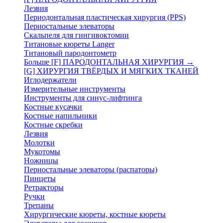
Лезвия
Периодонтальная пластическая хирургия (PPS)
Периостальные элеваторы
Скальпеля для гингивоктомии
Титановые кюреты Langer
Титановый пародонтометр
Больше [F] ПАРОДОНТАЛЬНАЯ ХИРУРГИЯ
→
[G] ХИРУРГИЯ ТВЁРДЫХ И МЯГКИХ ТКАНЕЙ
Иглодержатели
Измерительные инструменты
Инструменты для синус-лифтинга
Костные кусачки
Костные напильники
Костные скребки
Лезвия
Молотки
Мукотомы
Ножницы
Периостальные элеваторы (распаторы)
Пинцеты
Ретракторы
Ручки
Трепаны
Хирургические кюреты, костные кюреты