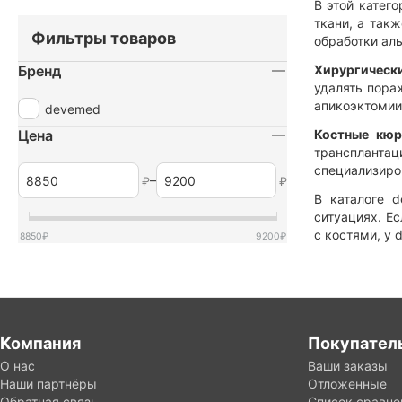
В этой катег
ткани, а так
Фильтры товаров
обработки ал
Бренд
Хирургическ
удалять пора
апикоэктомии
devemed
Цена
Костные кю
трансплантац
специализиро
–
₽
₽
В каталоге 
ситуациях. Е
с костями, у
8850
₽
9200
₽
Компания
Покупател
О нас
Ваши заказы
Наши партнёры
Отложенные
Обратная связь
Список сравне