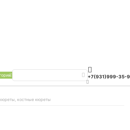
гории
+7(931)999-35-
кюреты, костные кюреты