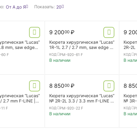
о:
Показать:
От А до Я
20
9 200
₽
9 20
00
ургическая “Lucas”
Кюрета хирургическая “Lucas”
Кюрет
 1.8 mm, saw edge
1R-1L 2.7 / 2.7 mm, saw edge F-
2R-2L 
| double ended
LINE | SL | double ended
F-LINE
-60 F
PM-920-61 F
P
КОД:
КОД:
В наличии
В нал
8 850
₽
8 85
00
ургическая “Lucas”
Кюрета хирургическая “Lucas”
Кюрет
/ 2.7 mm F-LINE |
№ 2R-2L 3.3 / 3.3 mm F-LINE |
№ 3R-3
 ended
SL | double ended
SL | d
11 F
PM-920-22 F
P
КОД:
КОД:
В наличии
В нал