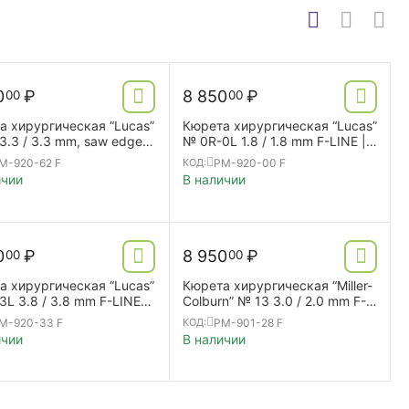
0
₽
8 850
₽
00
00
а хирургическая “Lucas”
Кюрета хирургическая “Lucas”
3.3 / 3.3 mm, saw edge
№ 0R-0L 1.8 / 1.8 mm F-LINE |
 | SL | double ended
SL | double ended
M-920-62 F
PM-920-00 F
КОД:
ичии
В наличии
0
₽
8 950
₽
00
00
а хирургическая “Lucas”
Кюрета хирургическая “Miller-
L 3.8 / 3.8 mm F-LINE |
Colburn” № 13 3.0 / 2.0 mm F-
ouble ended
LINE | SL | double ended
M-920-33 F
PM-901-28 F
КОД:
ичии
В наличии