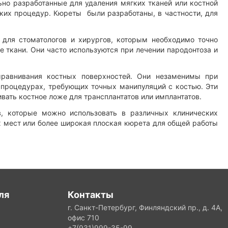
но разработанные для удаления мягких тканей или костной
ких процедур. Кюреты были разработаны, в частности, для
для стоматологов и хирургов, которым необходимо точно
ткани. Они часто используются при лечении пародонтоза и
равнивания костных поверхностей. Они незаменимы при
х процедурах, требующих точных манипуляций с костью. Эти
вать костное ложе для трансплантатов или имплантатов.
, которые можно использовать в различных клинических
х мест или более широкая плоская кюрета для общей работы
ля
Контакты
г. Санкт-Петербург, Финляндский пр., д. 4А,
офис 710
+7(931)999-35-99