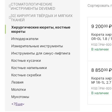
СТОМАТОЛОГИЧЕСКИЕ
Сортировать п
ИНСТРУМЕНТЫ DEVEMED
[G] ХИРУРГИЯ ТВЁРДЫХ И МЯГКИХ
ТКАНЕЙ
9 200
₽
00
Хирургические кюреты, костные
кюреты
Кюрета хир
Иглодержатели
0R-0L 1.8 /
F-LINE | SL 
PM-920
КОД:
Измерительные инструменты
В наличии
Инструменты для синус-лифтинга
Костные кусачки
Костные напильники
8 850
₽
00
Костные скребки
Кюрета хир
Лезвия
№ 1R-1L 2.7 
SL | double
PM-920-
КОД:
Молотки
В наличии
Мукотомы
+7
Еще