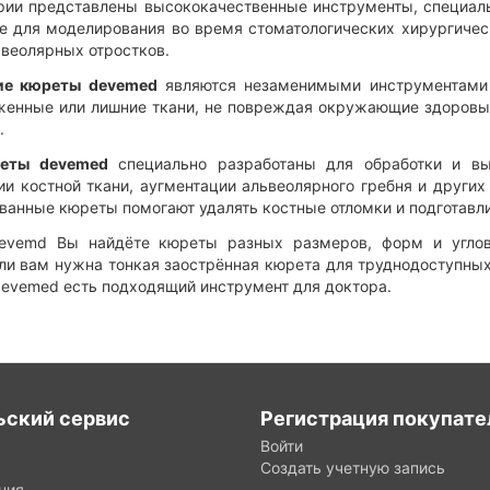
ории представлены высококачественные инструменты, специаль
же для моделирования во время стоматологических хирургичес
ьвеолярных отростков.
ие кюреты devemed
являются незаменимыми инструментами 
женные или лишние ткани, не повреждая окружающие здоровые 
.
реты devemed
специально разработаны для обработки и вы
ии костной ткани, аугментации альвеолярного гребня и други
ванные кюреты помогают удалять костные отломки и подготавли
devemd Вы найдёте кюреты разных размеров, форм и углов
сли вам нужна тонкая заострённая кюрета для труднодоступны
 devemed есть подходящий инструмент для доктора.
ьский сервис
Регистрация покупате
Войти
Создать учетную запись
ния