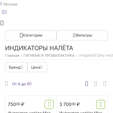
Москва
Меню
Главная
Категории
Фильтры
ИНДИКАТОРЫ НАЛЁТА
Главная
ГИГИЕНА И ПРОФИЛАКТИКА
ИНДИКАТОРЫ НАЛ
/
/
Бренд
Цена
От А до Я
750
₽
3 700
₽
00
00
Индикатор налёта Mira-
Индикатор налёта Mira-