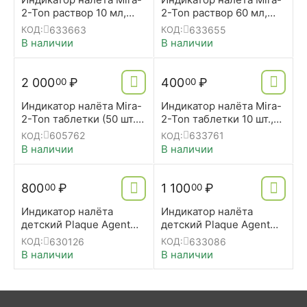
2-Ton раствор 10 мл,
2-Ton раствор 60 мл,
miradent
miradent
633663
633655
КОД:
КОД:
В наличии
В наличии
2 000
₽
400
₽
00
00
Индикатор налёта Mira-
Индикатор налёта Mira-
2-Ton таблетки (50 шт.(5
2-Ton таблетки 10 шт.,
x 10)), miradent,
miradent
605762
633761
КОД:
КОД:
Германия
В наличии
В наличии
800
₽
1 100
₽
00
00
Индикатор налёта
Индикатор налёта
детский Plaque Agent
детский Plaque Agent
250мл., miradent,
500мл., miradent,
630126
633086
КОД:
КОД:
Германия
Германия
В наличии
В наличии